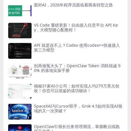
面对AI，2026年程序员面临着两条转型之路
VS Code 重磅更新！自由接入任意平台 API Ke
y，大模型随心配教程！
API 就是连不上？Codex 使用codex++快速接入
第三方模型
别再做冤大头了：OpenClaw Token 消耗锐减 9
0% 的落地实操手册
揭秘31家AI小公司：如何实现人均279万美元创
收！你也可以借鉴的成功秘诀！
SpaceXAI与Cursor联手，Grok 4.5如何实现AI领
域的又一次突破？
OpenClaw引领长任务管理潮流，掌握断点续跑