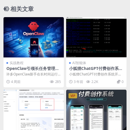
相关文章
实战教程
AI智能体
OpenClaw引领长任务管理潮
小狐狸ChatGPT付费创作系统
流，掌握断点续跑提升效率！
开源版二开教程（二） super
许多OpenClaw新手在长时间运行
小狐狸ChatGPT付费创作系统开源
超管后台修改及打包教程
任务时常会遇到中断的问题。实际
版二开教程（一） web样式图标修
4 周前
285
3 年前
2.2K
0
上，只需启用隐藏的断点续跑功能
改及打包教程 超管后台感觉没什么
——配置专属缓存目录并设置定时
好改的，目前已经完全满足，可针
快照保存，就能够实现批量爬取和
对一些样式和图标什么简易修改或
VIP
文件解析等自动化任务的稳定运
者深入二开，本篇主要还是讲解修
行，效率可提升高达300%。 日常
改后如何把项目打包替换目前使用
使用OpenClaw搭
的版本，环境使用n