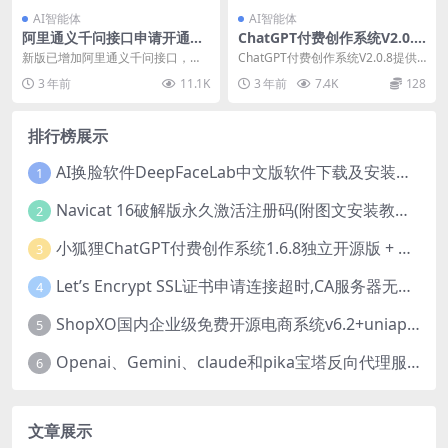
AI智能体
AI智能体
阿里通义千问接口申请开通教
ChatGPT付费创作系统V2.0.8
程
独立版 +WEB端+ H5端 + 小程
新版已增加阿里通义千问接口，申
ChatGPT付费创作系统V2.0.8提供
序端+新增PC端绘画
请教程对照如下 一、开通DashSco
单独的升级包，升级前先更新至2.0.
3 年前
11.1K
3 年前
7.4K
128
pe 访问DashScope控制台：http
7版本，再上传升级包替换，同是导
s://dashscope.console.aliyun.co
入升级包数据库。ChatGPT2.0.8独
m/overview 在“开通服务”项下，点
排行榜展示
立版核心功能增加了PC端绘画功
击“去开通 阅读服务协
能，绘画功能采用其他绘画接口-意
AI换脸软件DeepFaceLab中文版软件下载及安装入门教程
间AI，后台一些小细节的优
1
Navicat 16破解版永久激活注册码(附图文安装教程) 站长必备软件工具
2
小狐狸ChatGPT付费创作系统1.6.8独立开源版 + H5+小程序VUE前端
3
Let’s Encrypt SSL证书申请连接超时,CA服务器无法访问您的网站!解决方法
4
ShopXO国内企业级免费开源电商系统v6.2+uniapp前端（无授权可商用企业级电商系统解决方案）
5
Openai、Gemini、claude和pika宝塔反向代理服务器配置教程
6
文章展示