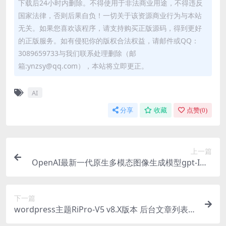
下载后24小时内删除。不得使用于非法商业用途，不得违反
国家法律，否则后果自负！一切关于该资源商业行为与本站
无关。如果您喜欢该程序，请支持购买正版源码，得到更好
的正版服务。如有侵犯你的版权合法权益，请邮件或QQ：
3089659733与我们联系处理删除（邮
箱:ynzsy@qq.com），本站将立即更正。
AI
分享
收藏
点赞(
0
)
上一篇
OpenAI最新一代原生多模态图像生成模型gpt-Ima
ge-1，适用于多个领域，让图像生成更精准
下一篇
wordpress主题RiPro-V5 v8.X版本 后台文章列表里
增加“阅读量”列方法（增加代码）