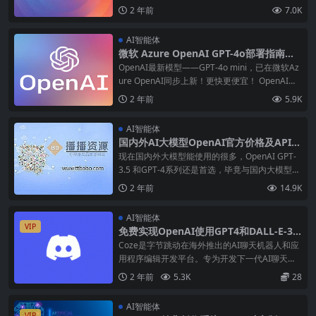
认会影响 ，不过本站提供的API服务使用不受影
2 年前
7.0K
响。 今天，咱们来讲一讲讨论下：Open AI 7月
突然停止对中国服务，这是什么情况？ 起因今年
AI智能体
微软 Azure OpenAI GPT-4o部署指南
（国内企业合规稳定使用ChatGPT首选）
OpenAI最新模型——GPT-4o mini，已在微软Az
ure OpenAI同步上新！更快更便宜！ OpenAI推
出的GPT-4o mini，以其高效成本和快速交付能
2 年前
5.9K
力，助力用户打造卓越的应用程序。该产品在”大
规模多任务语言
AI智能体
国内外AI大模型OpenAI官方价格及API说
明
现在国内外大模型能使用的很多，OpenAI GPT-
3.5 和GPT-4系列还是首选，毕竟与国内大模型对
比还是能甩几条街，OpenAI在其官方邮件明确表
2 年前
14.9K
示，自7月9日起，OpenAI将开始阻止来自非支持
国家和地区的API（应用程序接口）流量
AI智能体
VIP
免费实现OpenAI使用GPT4和DALL-E-3
绘画功能，通过Coze社区托管的discord-
Coze是字节跳动在海外推出的AI聊天机器人和应
bot调用OpenAI接口API，coze-discord
用程序编辑开发平台。专为开发下一代AI聊天机
-proxy部署详细教程
器人而设计，该平台允许用户无论是否有编程经
2 年前
5.3K
28
验，都能快速创建各种类型的聊天机器人，并轻
松部署在不同的社交平台和消息传递应用程序
AI智能体
上。并轻松部署在不同的社
VIP