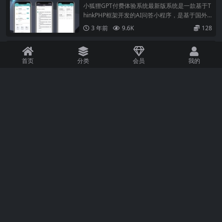
+ H5端 + 小程序最新前端
小狐狸GPT付费体验系统最新版系统是一款基于T
hinkPHP框架开发的AI问答小程序，是基于国外
很火的ChatGPT进行开发的Ai智能问答小程序。
3 年前
9.6K
128
当前全民热议ChatGPT，流量超级大，引流不要
太简单！一键下单即可拥有自己的GPT！无限多
AI智能体
开
VIP
小狐狸ChatGPT付费创作系统1.8.3独立版
首页
分类
会员
我的
+ H5端 + 小程序前端
小狐狸GPT付费体验系统最新版系统是一款基于T
hinkPHP框架开发的AI问答小程序，是基于国外
很火的ChatGPT进行开发的Ai智能问答小程序。
3 年前
4.8K
128
当前全民热议ChatGPT，流量超级大，引流不要
太简单！一键下单即可拥有自己的GPT！无限多
AI智能体
开
VIP
小狐狸ChatGPT付费创作系统1.6.1独立开
源版 + 小程序VUE前端
小狐狸GPT付费体验系统最新版系统是一款基于T
hinkPHP框架开发的AI问答小程序，是基于国外
很火的ChatGPT进行开发的Ai智能问答小程序。
3 年前
7.2K
128
小程序版本，包含全插件，开源可二开！接口模
型升级至GTP3.5，修复一句可能会出bug的代
码，
已全部加载完毕
2022-2024 © 播播资源网 www.ttbobo.com. All rights reserved
滇ICP备
18002480号-12
QQ咨询：3089659733