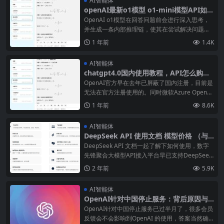
AI智能体
openAI最新o1模型 o1-mini模型API如何
接入ChatGPT国内镜像版（推理能力上表
OpenAI o1模型在回答问题前会进行深入思考，
现出色 准确性方面提升)
并生成一条内部推理链，使其在尝试解决问题时
可以识别并纠正错误，将复杂的步骤分解为更简
1 年前
1.4K
单的部分，并在当前方法无效时尝试不同的途
径。据悉，o1不仅数学水平与美国奥林匹克竞赛
AI智能体
（AIME）前500名
chatgpt4.0国内使用教程，API怎么购买
接入使用 chatgpt模型api key如何接入
​OpenAI官方早在去年已屏蔽了国内注册，目前是
无法在官方注册使用的。同时微软Azure OpenAI
在去年底也停止了个人注册。要合规使用OpenAI
1 年前
8.6K
各大模型，采用微软Azure OpenAI服务可以合
规、稳定地提供企业用户使用ChatG
AI智能体
DeepSeek API 使用文档 模型价格 （与
OpenAI 兼容的 API 格式）
DeepSeek API 文档一起了解下如何使用，数字
先锋聚合大模型API接入平台早已支持DeepSeek
API使用 API接口网址 https://api.cxhao.com De
2 年前
5.9K
epSeek API 使用与 OpenAI 兼容的 AP
AI智能体
OpenAI针对中国停止服务：背后原因与
影响深度解析？
OpenAI针对中国停止服务已过半月了，很多会员
反馈会不会影响到OpenAI 的使用，答案当然确