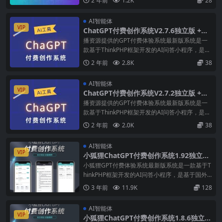
2 年前
1.2K
28
更快一些。前端改进：对话页UI重构，参考Chat
GPT风格，增加美观度。新增对话页 Midj
AI智能体
VIP
ChatGPT付费创作系统V2.7.6独立版 +WE
B端+ H5端 + 小程序端（绘画升级）
播资源提供的GPT付费体验系统最新版系统是一
款基于ThinkPHP框架开发的AI问答小程序，是基
于国外很火的ChatGPT进行开发的Ai智能问答小
2 年前
2.8K
38
程序。当前全民热议ChatGPT，流量超级大，引
流不要太简单！一键下单即可拥有自己的GPT！
AI智能体
无
VIP
ChatGPT付费创作系统V2.7.2独立版 +WE
B端+ H5端 + 小程序端（新增AI语音对话
播资源提供的GPT付费体验系统最新版系统是一
思维导图）
款基于ThinkPHP框架开发的AI问答小程序，是基
于国外很火的ChatGPT进行开发的Ai智能问答小
2 年前
2.0K
38
程序。当前全民热议ChatGPT，流量超级大，引
流不要太简单！一键下单即可拥有自己的GPT！
AI智能体
无
VIP
小狐狸ChatGPT付费创作系统1.92独立版
+ H5端 + 小程序前端
小狐狸GPT付费体验系统最新版系统是一款基于T
hinkPHP框架开发的AI问答小程序，是基于国外
很火的ChatGPT进行开发的Ai智能问答小程序。
3 年前
11.9K
128
当前全民热议ChatGPT，流量超级大，引流不要
太简单！一键下单即可拥有自己的GPT！无限多
AI智能体
开
VIP
小狐狸ChatGPT付费创作系统1.8.6独立版