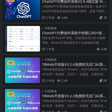
ChatGPT付费创作系统V2.8.4独立版 WE
B+H5+小程序端 （新增Pika视频+短信宝
小狐狸GPT付费体验系统最新版系统是一款基于T
+DALL-E-3+Midjourney接口）
hinkPHP框架开发的AI问答小程序，是基于国外
很火的ChatGPT进行开发的Ai智能问答小程序。
2 年前
4.8K
38
当前全民热议ChatGPT，流量超级大，引流不要
太简单！一键下单即可拥有自己的GPT！无限多
AI智能体
开
ChatGPT付费创作系统中转接口KEY使用
教程
很多使用ChatGPT系统、比如现在流行的小狐狸
系统、NineAi等系统都存在个比较烦的问题，接
口KEY都没有一个稳定的购买或者使用渠道。原
2 年前
4.8K
来找过几家合作的渠道，GPT3.5的KEY差不多半
个月就失效，不管有没有使用它。直连KEY个人
AI智能体
觉得自
VIP
TBWeb开发版V3.2.6免授权无后门AI系统
源码下载及详细安装教程
TBWeb系统是基于 NineAI 二开的可商业化 TB W
eb 应用（免授权，无后门，非盗版，已整合前后
端，支持快速部署）。相比稳定版，开发版进度
2 年前
2.4K
68
更快一些。前端改进：对话页UI重构，参考Chat
GPT风格，增加美观度。新增对话页 Midj
AI智能体
VIP
TBWeb开发版V3.2.2免授权无后门AI系统
源码下载及详细安装教程
TBWeb系统是基于 NineAI 二开的可商业化 TB W
eb 应用（免授权，无后门，非盗版，已整合前后
端，支持快速部署）。相比稳定版，开发版进度