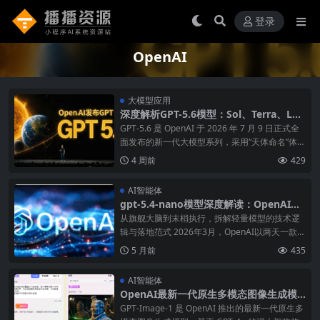
登录
OpenAI
大模型应用
深度解析GPT-5.6模型：Sol、Terra、Lun
a三款强悍选择的使用场景！
GPT-5.6 是 OpenAI 于 2026 年 7 月 9 日正式全
面发布的新一代大模型系列，采用“天体命名”体系
包含‌Sol（旗舰）、Terra（均衡）、Luna（轻
4 周前
429
量）‌三款，全系标配‌150 万 token 上下文‌，主打‌
智能体
AI智能体
gpt-5.4-nano模型深度解读：OpenAI的
“神经末梢”，开启AI落地的性价比革命
从旗舰大脑到末梢执行，拆解轻量模型的技术逻
辑与落地范式 2026年3月，OpenAI以两天一款新
品的节奏，彻底改写了轻量大模型的行业格局。
5 月前
435
3月17日，OpenAI发布GPT-5.4-nano，这款迄今
最小、最经济的AI模型，定位为“AI智
AI智能体
OpenAI最新一代原生多模态图像生成模
型gpt-Image-1，适用于多个领域，让图
GPT-Image-1 是 OpenAI 推出的最新一代原生多
像生成更精准