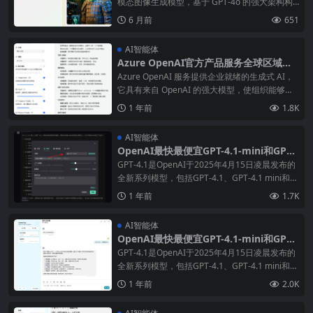
模态图像生成模型，基于 GPT-4o 的强大架构构
建，专为开发者和企业级应用设计，支持高精
6 月前
651
度、可定制化的图像生成与编辑功能。该模型通
过 API 形式在 Azure AI Foun
AI智能体
Azure OpenAI官方产品服务全球区域配
额表（让你了解使用什么gpt模型更快更
Azure OpenAI 服务提供企业就绪的生成式 AI，
合适自己）
它具有来自 OpenAI 的强大模型，使组织能够使
用文本、音频和视觉功能进行创新。公司还选择
1 年前
1.8K
Azure OpenAI 服务来实现内置数据隐私、地区/
区域/全球灵活性以及与 Azur
AI智能体
OpenAI最快最便宜GPT-4.1-mini和GPT-
4.1-nano模型如何通过API调用（ChatG
GPT-4.1是OpenAI于2025年4月15日凌晨发布的
PT Web Midjourney Proxy 如何接入AP
全新系列模型，包括GPT-4.1、GPT-4.1 mini和G
I使用）
PT-4.1 nano三款新成员。该系列模型在编程、指
1 年前
1.7K
令遵循和上下文理解方面表现突出，支持最大可
达100万个Token
AI智能体
OpenAI最快最便宜GPT-4.1-mini和GPT-
4.1-nano模型如何通过API调用（ChatG
GPT-4.1是OpenAI于2025年4月15日凌晨发布的
PT-Next-Web如何接入API使用）
全新系列模型，包括GPT-4.1、GPT-4.1 mini和G
PT-4.1 nano三款新成员。该系列模型在编程、指
1 年前
2.0K
令遵循和上下文理解方面表现突出，支持最大可
达100万个Token