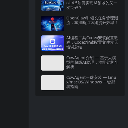
ok 4.5如何实现AI领域的又一
次突破？
OpenClaw引领长任务管理潮
流，掌握断点续跑提升效率！
AI编程工具Codex安装配置教
程，Codex实战配置文件常见
错误总结
CowAgent介绍 — 基于大模
型的超级AI助理，功能架构全
解析
CowAgent一键安装 — Linu
x/macOS/Windows 一键部
署指南