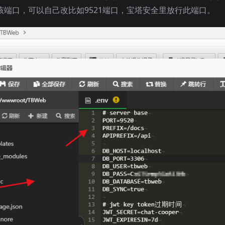
到该端口，可以自己改比如9521端口，宝塔安全里放行此端口。