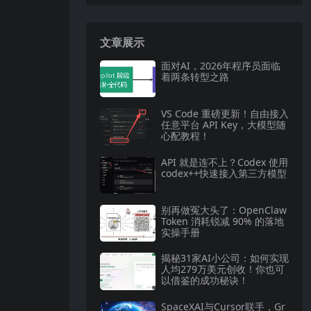
文章展示
面对AI，2026年程序员面临
着两条转型之路
VS Code 重磅更新！自由接入
任意平台 API Key，大模型随
心配教程！
API 就是连不上？Codex 使用
codex++快速接入第三方模型
别再做冤大头了：OpenClaw
Token 消耗锐减 90% 的落地
实操手册
揭秘31家AI小公司：如何实现
人均279万美元创收！你也可
以借鉴的成功秘诀！
SpaceXAI与Cursor联手，Gr