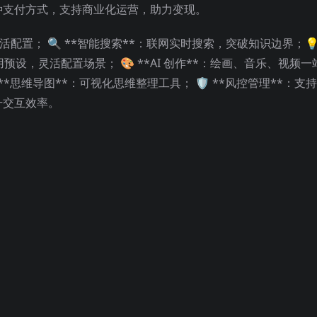
种支付方式，支持商业化运营，助力变现。
，灵活配置； 🔍 **智能搜索**：联网实时搜索，突破知识边界；💡
用预设，灵活配置场景； 🎨 **AI 创作**：绘画、音乐、视频
 **思维导图**：可视化思维整理工具； 🛡️ **风控管理**：支
升交互效率。