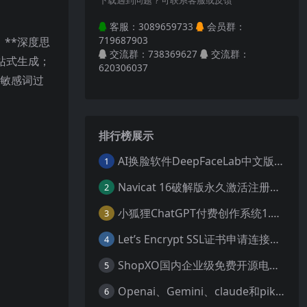
下载遇到问题？可联系客服或反馈
客服：3089659733
会员群：
719687903
 **深度思
交流群：738369627
交流群：
一站式生成；
620306037
持敏感词过
排行榜展示
AI换脸软件DeepFaceLab中文版软件下载及安装入门教程
1
Navicat 16破解版永久激活注册码(附图文安装教程) 站长必备软件工具
2
小狐狸ChatGPT付费创作系统1.6.8独立开源版 + H5+小程序VUE前端
3
Let’s Encrypt SSL证书申请连接超时,CA服务器无法访问您的网站!解决方法
4
ShopXO国内企业级免费开源电商系统v6.2+uniapp前端（无授权可商用企业级电商系统解决方案）
5
Openai、Gemini、claude和pika宝塔反向代理服务器配置教程
6