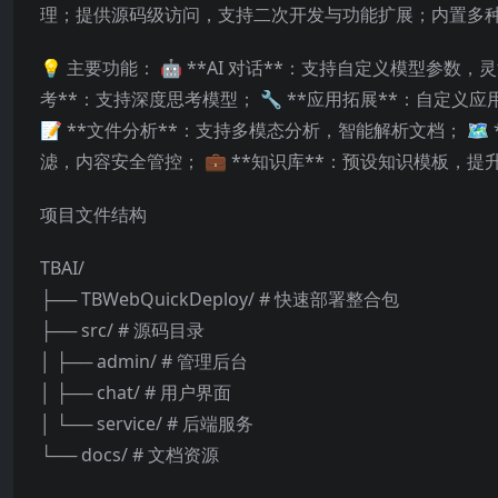
理；提供源码级访问，支持二次开发与功能扩展；内置多
💡 主要功能： 🤖 **AI 对话**：支持自定义模型参数
考**：支持深度思考模型； 🔧 **应用拓展**：自定义应
📝 **文件分析**：支持多模态分析，智能解析文档； 🗺️
滤，内容安全管控； 💼 **知识库**：预设知识模板，提
项目文件结构
TBAI/
├── TBWebQuickDeploy/ # 快速部署整合包
├── src/ # 源码目录
│ ├── admin/ # 管理后台
│ ├── chat/ # 用户界面
│ └── service/ # 后端服务
└── docs/ # 文档资源